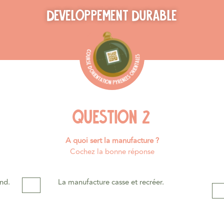
Developpement durable
QUESTIOn 2
A quoi sert la manufacture ?
Cochez la bonne réponse
nd.
La manufacture casse et recréer.