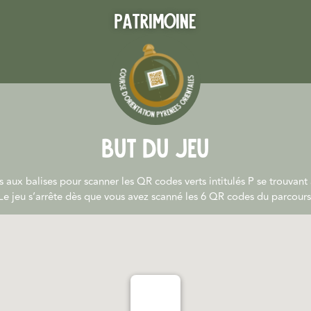
Patrimoine
BUT DU JEU
aux balises pour scanner les QR codes verts intitulés P se trouvant
Le jeu s’arrête dès que vous avez scanné les 6 QR codes du parcours